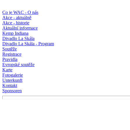
Co je WAC - O nás
Akce - aktuálně
Akce - historie
Aktuální informace
Kemp Indiana
Divadlo La Skála
Divadlo La Skála - Program
Soutěže
Registrace
Pravidla
Evropské soutěže
Karte
Fotogalerie
Unterkunft
Kontakt
Sponsoren