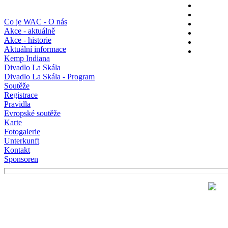
Co je WAC - O nás
Akce - aktuálně
Akce - historie
Aktuální informace
Kemp Indiana
Divadlo La Skála
Divadlo La Skála - Program
Soutěže
Registrace
Pravidla
Evropské soutěže
Karte
Fotogalerie
Unterkunft
Kontakt
Sponsoren