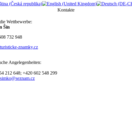
Kontakte
 die Wettbewerbe:
n Šín
608 732 948
uristicke-znamky.cz
sche Angelegenheiten:
554 212 648; +420 602 548 299
s.simko@seznam.cz