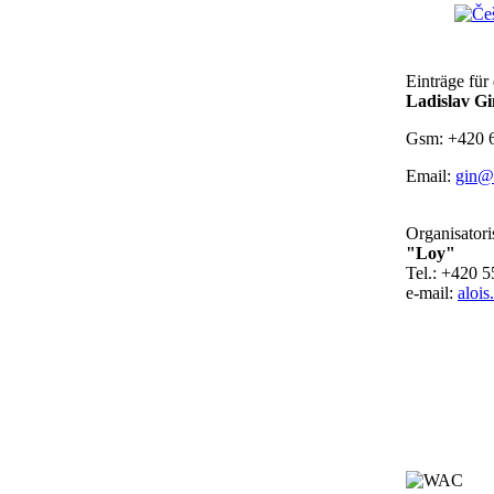
Einträge für
Ladislav Gi
Gsm: +420 
Email:
gin@t
Organisatori
"Loy"
Tel.: +420 
e-mail:
aloi