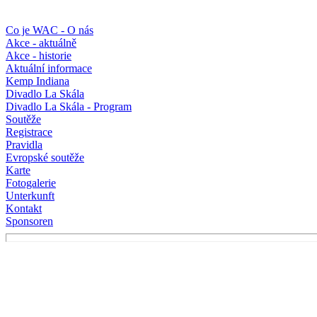
Co je WAC - O nás
Akce - aktuálně
Akce - historie
Aktuální informace
Kemp Indiana
Divadlo La Skála
Divadlo La Skála - Program
Soutěže
Registrace
Pravidla
Evropské soutěže
Karte
Fotogalerie
Unterkunft
Kontakt
Sponsoren