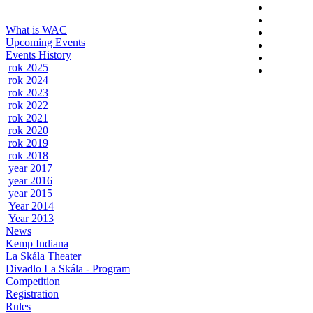
What is WAC
Upcoming Events
Events History
rok 2025
rok 2024
rok 2023
rok 2022
rok 2021
rok 2020
rok 2019
rok 2018
year 2017
year 2016
year 2015
Year 2014
Year 2013
News
Kemp Indiana
La Skála Theater
Divadlo La Skála - Program
Competition
Registration
Rules