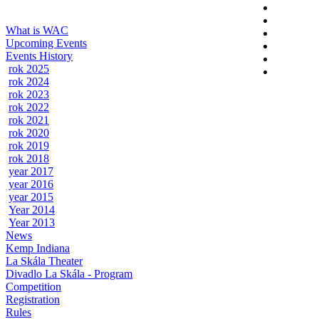
What is WAC
Upcoming Events
Events History
rok 2025
rok 2024
rok 2023
rok 2022
rok 2021
rok 2020
rok 2019
rok 2018
year 2017
year 2016
year 2015
Year 2014
Year 2013
News
Kemp Indiana
La Skála Theater
Divadlo La Skála - Program
Competition
Registration
Rules