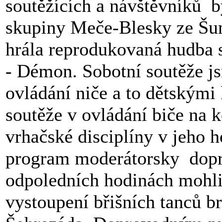
soutěžících a návštěvníků 
skupiny Meče-Blesky ze Šu
hrála reprodukovaná hudba 
- Démon. Sobotní soutěže js
ovládání niče a to dětskými
soutěže v ovládání biče na k
vrhačské disciplíny v jeho h
program moderátorsky dopr
odpoledních hodinách mohli
vystoupení břišních tanců b