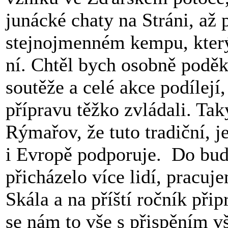
junácké chaty na Stráni, až
stejnojmenném kempu, který
ní. Chtěl bych osobně poděk
soutěže a celé akce podílej
přípravu těžko zvládali. T
Rýmařov, že tuto tradiční, 
i Evropě podporuje. Do bud
přicházelo více lidí, pracu
Skála a na příští ročník př
se nám to vše s přispěním 