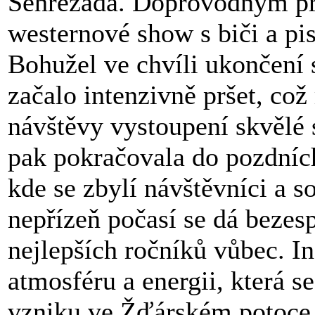
Šehrezáda. Doprovodným p
westernové show s biči a pi
Bohužel ve chvíli ukončení
začalo intenzivně pršet, co
návštěvy vystoupení skvělé
pak pokračovala do pozdních
kde se zbylí návštěvníci a so
nepřízeň počasí se dá bezes
nejlepších ročníků vůbec. I
atmosféru a energii, která se
vzniku ve Žďárském potoce,