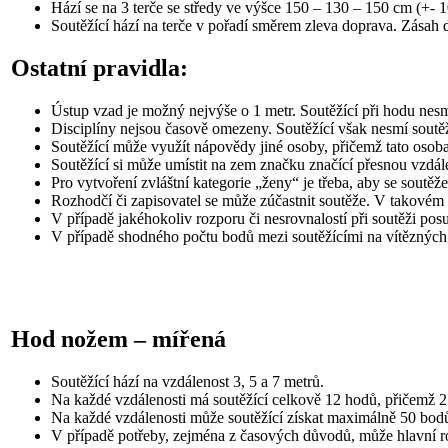
Hází se na 3 terče se středy ve výšce 150 – 130 – 150 cm (+- 
Soutěžící hází na terče v pořadí směrem zleva doprava. Zásah do
Ostatní pravidla:
Ústup vzad je možný nejvýše o 1 metr. Soutěžící při hodu nesmí 
Disciplíny nejsou časově omezeny. Soutěžící však nesmí soutě
Soutěžící může využít nápovědy jiné osoby, přičemž tato osoba
Soutěžící si může umístit na zem značku značící přesnou vzdále
Pro vytvoření zvláštní kategorie „ženy“ je třeba, aby se soutěž
Rozhodčí či zapisovatel se může zúčastnit soutěže. V takovém
V případě jakéhokoliv rozporu či nesrovnalostí při soutěži pos
V případě shodného počtu bodů mezi soutěžícími na vítězných 
Hod nožem – mířená
Soutěžící hází na vzdálenost 3, 5 a 7 metrů.
Na každé vzdálenosti má soutěžící celkově 12 hodů, přičemž 2 
Na každé vzdálenosti může soutěžící získat maximálně 50 bod
V případě potřeby, zejména z časových důvodů, může hlavní ro