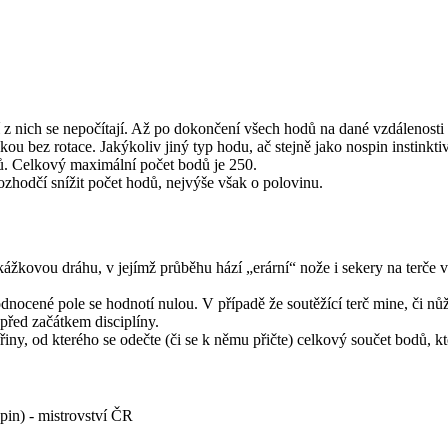
 z nich se nepočítají. Až po dokončení všech hodů na dané vzdálenosti 
ou bez rotace. Jakýkoliv jiný typ hodu, ač stejně jako nospin instinkti
ů. Celkový maximální počet bodů je 250.
zhodčí snížit počet hodů, nejvýše však o polovinu.
kážkovou dráhu, v jejímž průběhu hází „erární“ nože i sekery na terče v
nocené pole se hodnotí nulou. V případě že soutěžící terč mine, či n
před začátkem disciplíny.
iny, od kterého se odečte (či se k němu přičte) celkový součet bodů, kt
pin) - mistrovství ČR