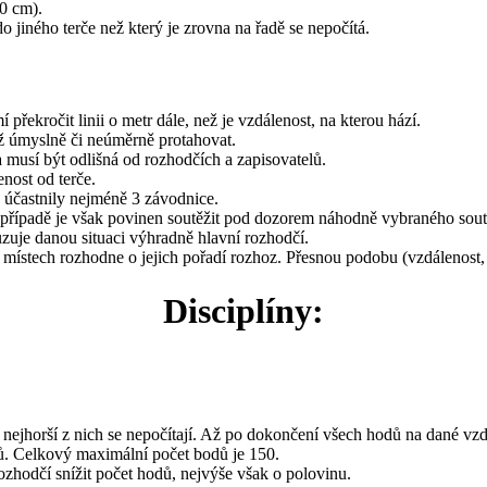
10 cm).
 jiného terče než který je zrovna na řadě se nepočítá.
překročit linii o metr dále, než je vzdálenost, na kterou hází.
ž úmyslně či neúměrně protahovat.
 musí být odlišná od rozhodčích a zapisovatelů.
nost od terče.
e účastnily nejméně 3 závodnice.
 případě je však povinen soutěžit pod dozorem náhodně vybraného soutě
uzuje danou situaci výhradně hlavní rozhodčí.
místech rozhodne o jejich pořadí rozhoz. Přesnou podobu (vzdálenost, 
Disciplíny:
nejhorší z nich se nepočítají. Až po dokončení všech hodů na dané vzdá
ů. Celkový maximální počet bodů je 150.
zhodčí snížit počet hodů, nejvýše však o polovinu.