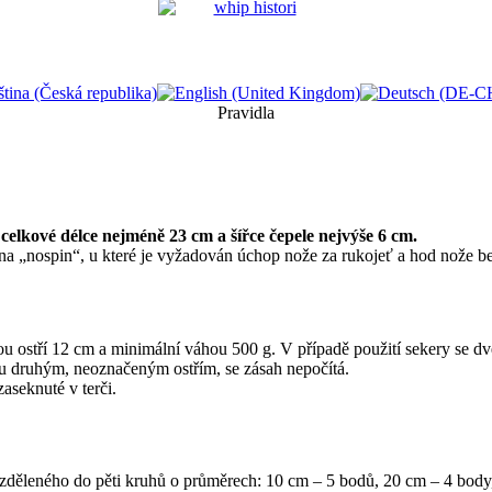
Pravidla
celkové délce nejméně 23 cm a šířce čepele nejvýše 6 cm.
na „nospin“, u které je vyžadován úchop nože za rukojeť a hod nože be
 ostří 12 cm a minimální váhou 500 g. V případě použití sekery se dvěma
ahu druhým, neoznačeným ostřím, se zásah nepočítá.
zaseknuté v terči.
děleného do pěti kruhů o průměrech: 10 cm – 5 bodů, 20 cm – 4 body,