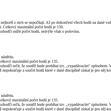
nejhorší z nich se nepočítají. Až po dokončení všech hodů na dané vzdá
ů. Celkový maximální počet bodů je 150.
zhodčí snížit počet hodů, nejvýše však o polovinu.
nástřelu.
Celkový maximální počet bodů je 135.
zhodčí určit, že soutěž bude probíhat tzv. „vypadávacím“ způsobem. V
ž nepokračuje a součet bodů které v dané disciplíně získal je pro něj k
nástřelu.
Celkový maximální počet bodů je 135.
zhodčí určit, že soutěž bude probíhat tzv. „vypadávacím“ způsobem. V
ž nepokračuje a součet bodů které v dané disciplíně získal je pro něj k