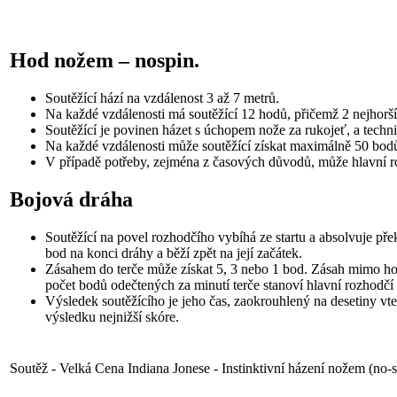
Hod nožem – nospin.
Soutěžící hází na vzdálenost 3 až 7 metrů.
Na každé vzdálenosti má soutěžící 12 hodů, přičemž 2 nejhorší
Soutěžící je povinen házet s úchopem nože za rukojeť, a technik
Na každé vzdálenosti může soutěžící získat maximálně 50 bod
V případě potřeby, zejména z časových důvodů, může hlavní ro
Bojová dráha
Soutěžící na povel rozhodčího vybíhá ze startu a absolvuje pře
bod na konci dráhy a běží zpět na její začátek.
Zásahem do terče může získat 5, 3 nebo 1 bod. Zásah mimo hod
počet bodů odečtených za minutí terče stanoví hlavní rozhodčí 
Výsledek soutěžícího je jeho čas, zaokrouhlený na desetiny vteř
výsledku nejnižší skóre.
Soutěž - Velká Cena Indiana Jonese - Instinktivní házení nožem (no-s