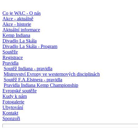
Co je WAC - O nás
Akce - aktuálně
Akce - historie
Aktuální informace
Kemp Indiana
Divadlo La Skála
Divadlo La Skála - Program
Soutěže
Registrace
Pravidla
Soutěž Indiana - pravidla
Mistrovství Evropy ve westernových disciplinách
Soutěž F.A.Elstnera - pravidla
Pravidla Indiana Kemp Championship
Evropské soutěže
Kudy k nám
Fotogalerie
Ubytování
Kontakt
Sponzoři