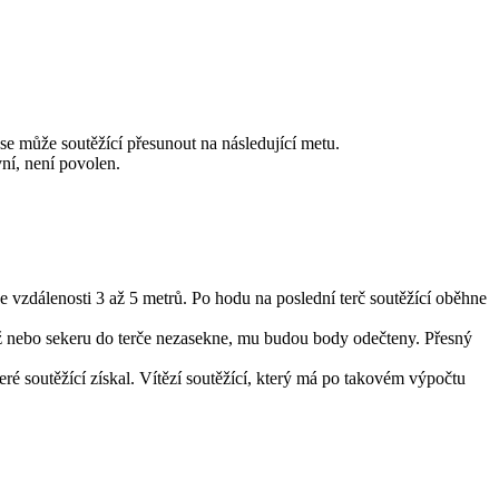
se může soutěžící přesunout na následující metu.
vní, není povolen.
e vzdálenosti 3 až 5 metrů. Po hodu na poslední terč soutěžící oběhne
ůž nebo sekeru do terče nezasekne, mu budou body odečteny. Přesný
eré soutěžící získal. Vítězí soutěžící, který má po takovém výpočtu