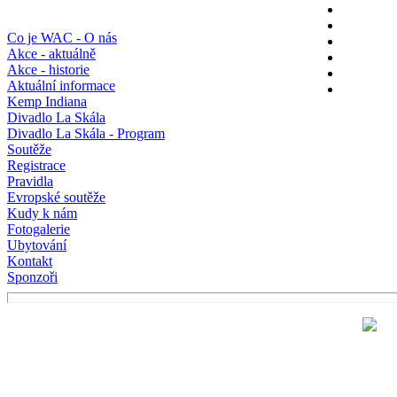
Co je WAC - O nás
Akce - aktuálně
Akce - historie
Aktuální informace
Kemp Indiana
Divadlo La Skála
Divadlo La Skála - Program
Soutěže
Registrace
Pravidla
Evropské soutěže
Kudy k nám
Fotogalerie
Ubytování
Kontakt
Sponzoři