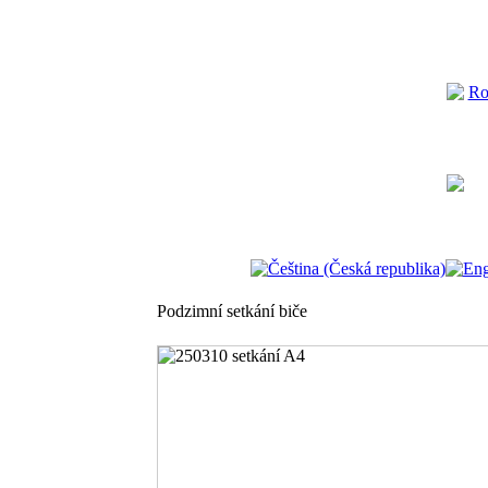
Podzimní setkání biče