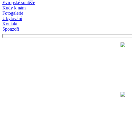
Evropské soutěže
Kudy k nám
Fotogalerie
Ubytování
Kontakt
Sponzoři