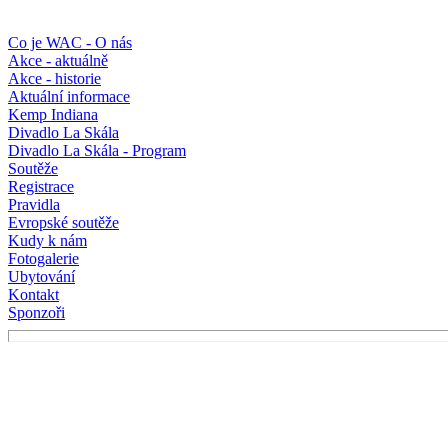
Co je WAC - O nás
Akce - aktuálně
Akce - historie
Aktuální informace
Kemp Indiana
Divadlo La Skála
Divadlo La Skála - Program
Soutěže
Registrace
Pravidla
Evropské soutěže
Kudy k nám
Fotogalerie
Ubytování
Kontakt
Sponzoři