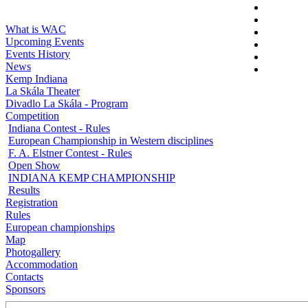
What is WAC
Upcoming Events
Events History
News
Kemp Indiana
La Skála Theater
Divadlo La Skála - Program
Competition
Indiana Contest - Rules
European Championship in Western disciplines
F. A. Elstner Contest - Rules
Open Show
INDIANA KEMP CHAMPIONSHIP
Results
Registration
Rules
European championships
Map
Photogallery
Accommodation
Contacts
Sponsors